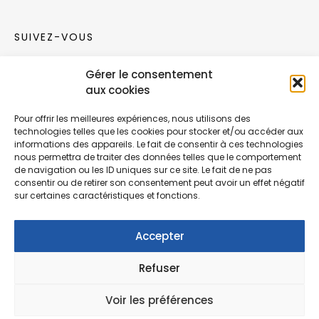
SUIVEZ-VOUS
Gérer le consentement
Rejoignez notre communauté sur les réseaux
aux cookies
sociaux !
Pour offrir les meilleures expériences, nous utilisons des
technologies telles que les cookies pour stocker et/ou accéder aux
Nouvelles collections, vie de l’équipe ou
informations des appareils. Le fait de consentir à ces technologies
inspirations : soyez informés de nos dernières
nous permettra de traiter des données telles que le comportement
actualités.
de navigation ou les ID uniques sur ce site. Le fait de ne pas
consentir ou de retirer son consentement peut avoir un effet négatif
sur certaines caractéristiques et fonctions.
Accepter
Refuser
© Copyright Fonction Meuble
2026
. Tous
droits réservés.
Voir les préférences