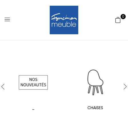
0
_
CHAISES