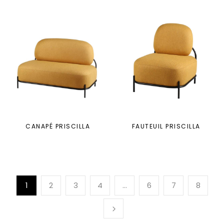
CANAPÉ PRISCILLA
FAUTEUIL PRISCILLA
1
2
3
4
…
6
7
8