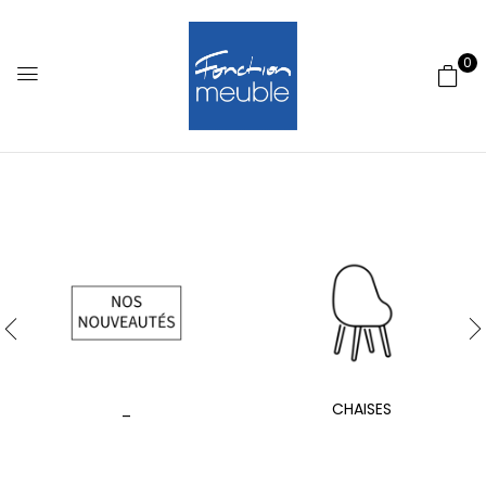
0
_
CHAISES