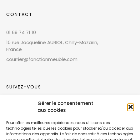
CONTACT
01 69 74 71 10
10 rue Jacqueline AURIOL, Chilly-Mazarin,
France
courrier@fonctionmeuble.com
SUIVEZ-VOUS
Gérer le consentement
Rejoignez notre communauté sur les réseaux
aux cookies
sociaux !
Pour offrir les meilleures expériences, nous utilisons des
technologies telles que les cookies pour stocker et/ou accéder aux
Nouvelles collections, vie de l’équipe ou
informations des appareils. Le fait de consentir à ces technologies
inspirations : soyez informés de nos dernières
nous permettra de traiter des données telles que le comportement