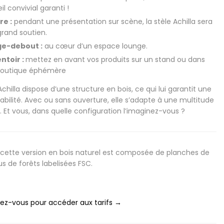
l convivial garanti !
re :
pendant une présentation sur scène, la stèle Achilla sera
grand soutien.
e-debout :
au cœur d’un espace lounge.
ntoir :
mettez en avant vos produits sur un stand ou dans
boutique éphémère
Achilla dispose d’une structure en bois, ce qui lui garantit une
abilité. Avec ou sans ouverture, elle s’adapte à une multitude
. Et vous, dans quelle configuration l’imaginez-vous ?
: cette version en bois naturel est composée de planches de
us de forêts labelisées FSC.
z-vous pour accéder aux tarifs →