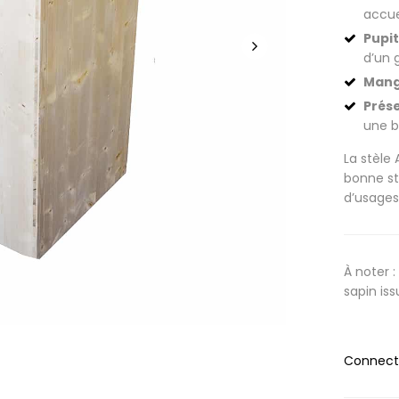
accuei
Pupit
d’un 
Mang
Prése
une 
La stèle 
bonne st
d’usages
À noter 
sapin iss
Connecte