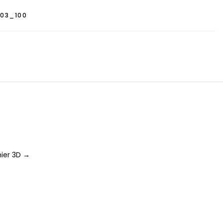
703_100
ier 3D →