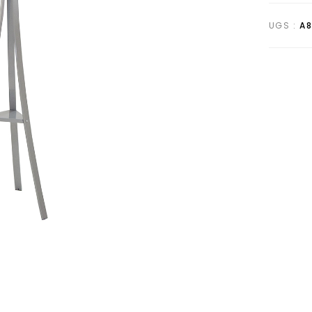
UGS :
A8