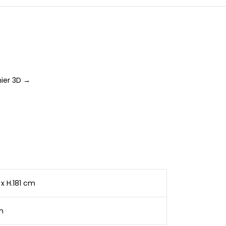
ier 3D →
0 x H.181 cm
m