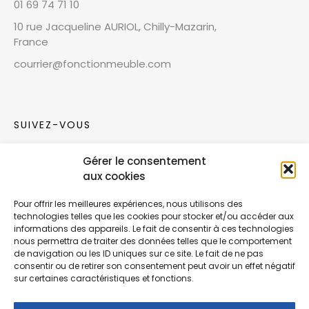
01 69 74 71 10
10 rue Jacqueline AURIOL, Chilly-Mazarin,
France
courrier@fonctionmeuble.com
SUIVEZ-VOUS
Gérer le consentement
Rejoignez notre communauté sur les réseaux
aux cookies
sociaux !
Pour offrir les meilleures expériences, nous utilisons des
technologies telles que les cookies pour stocker et/ou accéder aux
Nouvelles collections, vie de l’équipe ou
informations des appareils. Le fait de consentir à ces technologies
inspirations : soyez informés de nos dernières
nous permettra de traiter des données telles que le comportement
actualités.
de navigation ou les ID uniques sur ce site. Le fait de ne pas
consentir ou de retirer son consentement peut avoir un effet négatif
sur certaines caractéristiques et fonctions.