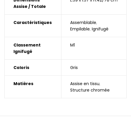
Dimensions
L.59 x l.57 x H.42/78 cm
Assise / Totale
Caractéristiques
Assemblable
,
Empilable
,
Ignifugé
Classement
M1
Ignifugé
Coloris
Gris
Matières
Assise en tissu
,
Structure chromée