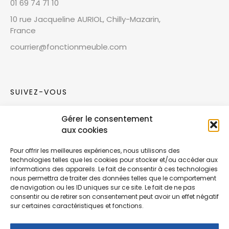
01 69 74 71 10
10 rue Jacqueline AURIOL, Chilly-Mazarin,
France
courrier@fonctionmeuble.com
SUIVEZ-VOUS
Gérer le consentement
Rejoignez notre communauté sur les réseaux
aux cookies
sociaux !
Pour offrir les meilleures expériences, nous utilisons des
technologies telles que les cookies pour stocker et/ou accéder aux
Nouvelles collections, vie de l’équipe ou
informations des appareils. Le fait de consentir à ces technologies
inspirations : soyez informés de nos dernières
nous permettra de traiter des données telles que le comportement
actualités.
de navigation ou les ID uniques sur ce site. Le fait de ne pas
consentir ou de retirer son consentement peut avoir un effet négatif
sur certaines caractéristiques et fonctions.