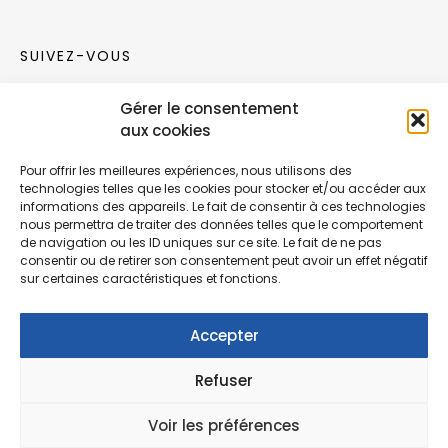
SUIVEZ-VOUS
Gérer le consentement
Rejoignez notre communauté sur les réseaux
aux cookies
sociaux !
Pour offrir les meilleures expériences, nous utilisons des
technologies telles que les cookies pour stocker et/ou accéder aux
Nouvelles collections, vie de l’équipe ou
informations des appareils. Le fait de consentir à ces technologies
inspirations : soyez informés de nos dernières
nous permettra de traiter des données telles que le comportement
actualités.
de navigation ou les ID uniques sur ce site. Le fait de ne pas
consentir ou de retirer son consentement peut avoir un effet négatif
sur certaines caractéristiques et fonctions.
Accepter
Refuser
© Copyright Fonction Meuble
2026
. Tous
droits réservés.
Voir les préférences