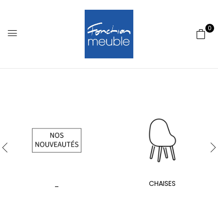
0
_
CHAISES