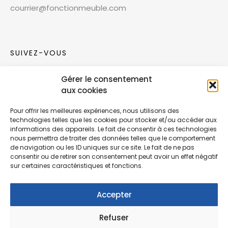
courrier@fonctionmeuble.com
SUIVEZ-VOUS
Gérer le consentement
Rejoignez notre communauté sur les réseaux
aux cookies
sociaux !
Pour offrir les meilleures expériences, nous utilisons des
technologies telles que les cookies pour stocker et/ou accéder aux
Nouvelles collections, vie de l’équipe ou
informations des appareils. Le fait de consentir à ces technologies
inspirations : soyez informés de nos dernières
nous permettra de traiter des données telles que le comportement
actualités.
de navigation ou les ID uniques sur ce site. Le fait de ne pas
consentir ou de retirer son consentement peut avoir un effet négatif
sur certaines caractéristiques et fonctions.
Accepter
Refuser
© Copyright Fonction Meuble
2026
. Tous