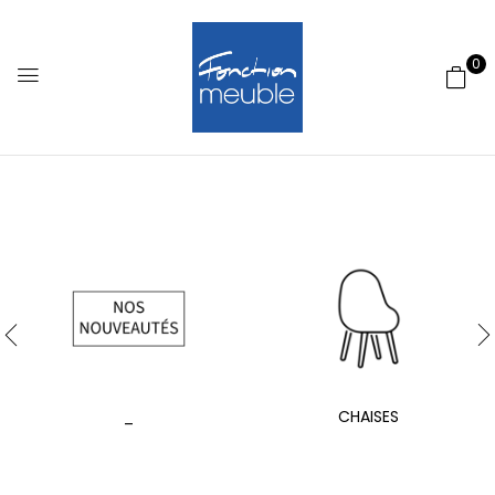
0
_
CHAISES