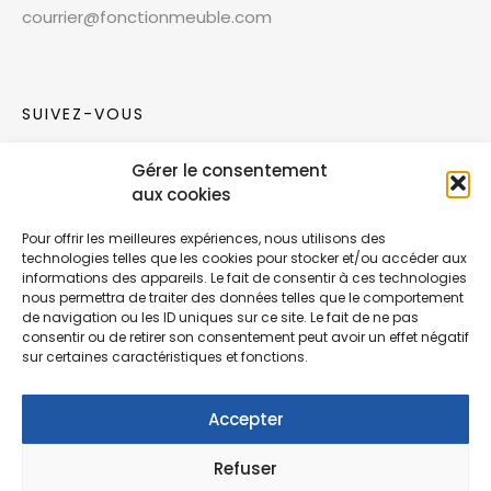
courrier@fonctionmeuble.com
SUIVEZ-VOUS
Gérer le consentement
Rejoignez notre communauté sur les réseaux
aux cookies
sociaux !
Pour offrir les meilleures expériences, nous utilisons des
technologies telles que les cookies pour stocker et/ou accéder aux
Nouvelles collections, vie de l’équipe ou
informations des appareils. Le fait de consentir à ces technologies
inspirations : soyez informés de nos dernières
nous permettra de traiter des données telles que le comportement
actualités.
de navigation ou les ID uniques sur ce site. Le fait de ne pas
consentir ou de retirer son consentement peut avoir un effet négatif
sur certaines caractéristiques et fonctions.
Accepter
Refuser
© Copyright Fonction Meuble
2026
. Tous