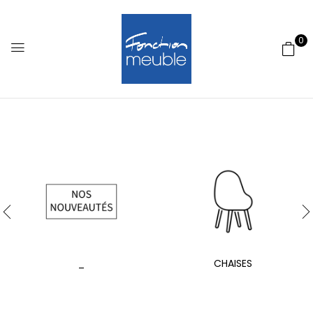
0
_
CHAISES