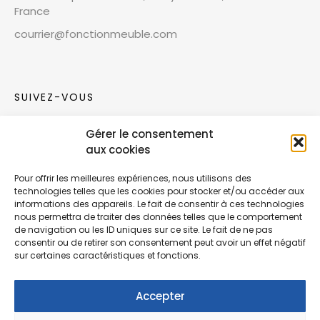
France
courrier@fonctionmeuble.com
SUIVEZ-VOUS
Gérer le consentement
Rejoignez notre communauté sur les réseaux
aux cookies
sociaux !
Pour offrir les meilleures expériences, nous utilisons des
technologies telles que les cookies pour stocker et/ou accéder aux
Nouvelles collections, vie de l’équipe ou
informations des appareils. Le fait de consentir à ces technologies
inspirations : soyez informés de nos dernières
nous permettra de traiter des données telles que le comportement
actualités.
de navigation ou les ID uniques sur ce site. Le fait de ne pas
consentir ou de retirer son consentement peut avoir un effet négatif
sur certaines caractéristiques et fonctions.
Accepter