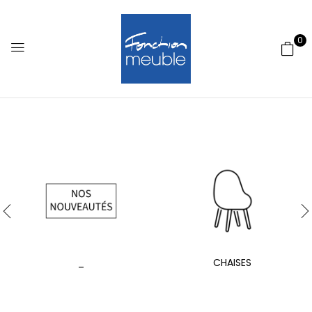
0
_
CHAISES