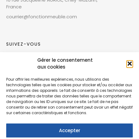
France
courrier@fonctionmeuble.com
SUIVEZ-VOUS
Gérer le consentement
Rejoignez notre communauté sur les réseaux
aux cookies
sociaux !
Pour offrir les meilleures expériences, nous utilisons des
technologies telles que les cookies pour stocker et/ou accéder aux
Nouvelles collections, vie de l’équipe ou
informations des appareils. Le fait de consentir à ces technologies
inspirations : soyez informés de nos dernières
nous permettra de traiter des données telles que le comportement
actualités.
de navigation ou les ID uniques sur ce site. Le fait de ne pas
consentir ou de retirer son consentement peut avoir un effet négatif
sur certaines caractéristiques et fonctions.
Accepter