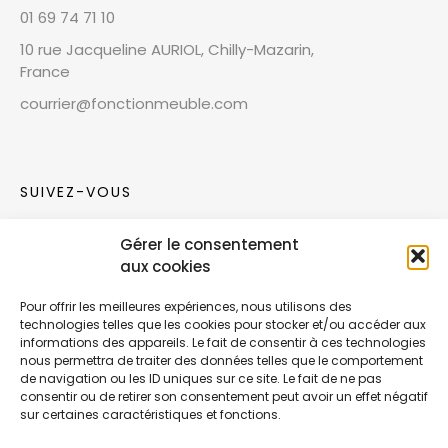
01 69 74 71 10
10 rue Jacqueline AURIOL, Chilly-Mazarin,
France
courrier@fonctionmeuble.com
SUIVEZ-VOUS
Gérer le consentement
Rejoignez notre communauté sur les réseaux
aux cookies
sociaux !
Pour offrir les meilleures expériences, nous utilisons des
technologies telles que les cookies pour stocker et/ou accéder aux
Nouvelles collections, vie de l’équipe ou
informations des appareils. Le fait de consentir à ces technologies
inspirations : soyez informés de nos dernières
nous permettra de traiter des données telles que le comportement
actualités.
de navigation ou les ID uniques sur ce site. Le fait de ne pas
consentir ou de retirer son consentement peut avoir un effet négatif
sur certaines caractéristiques et fonctions.