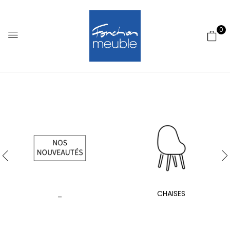
0
_
CHAISES