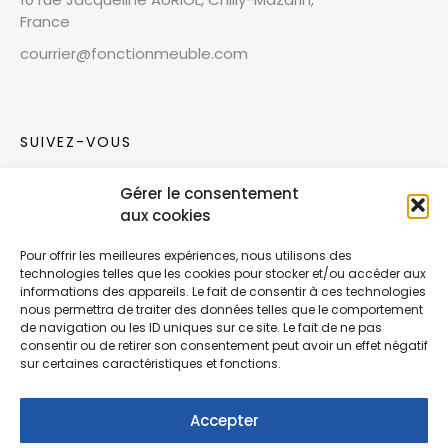
France
courrier@fonctionmeuble.com
SUIVEZ-VOUS
Gérer le consentement
Rejoignez notre communauté sur les réseaux
aux cookies
sociaux !
Pour offrir les meilleures expériences, nous utilisons des
technologies telles que les cookies pour stocker et/ou accéder aux
Nouvelles collections, vie de l’équipe ou
informations des appareils. Le fait de consentir à ces technologies
inspirations : soyez informés de nos dernières
nous permettra de traiter des données telles que le comportement
actualités.
de navigation ou les ID uniques sur ce site. Le fait de ne pas
consentir ou de retirer son consentement peut avoir un effet négatif
sur certaines caractéristiques et fonctions.
Accepter