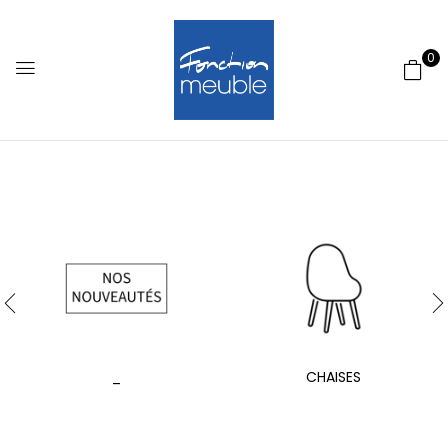
0
_
CHAISES