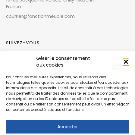
France
courrier@fonctionmeuble.com
SUIVEZ-VOUS
Gérer le consentement
Rejoignez notre communauté sur les réseaux
aux cookies
sociaux !
Pour offrir les meilleures expériences, nous utilisons des
technologies telles que les cookies pour stocker et/ou accéder aux
Nouvelles collections, vie de l’équipe ou
informations des appareils. Le fait de consentir à ces technologies
inspirations : soyez informés de nos dernières
nous permettra de traiter des données telles que le comportement
actualités.
de navigation ou les ID uniques sur ce site. Le fait de ne pas
consentir ou de retirer son consentement peut avoir un effet négatif
sur certaines caractéristiques et fonctions.
Accepter