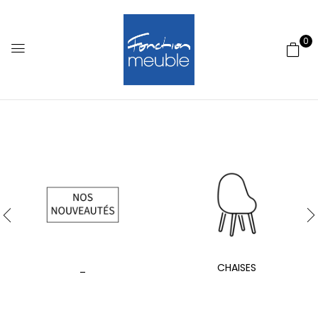
0
_
CHAISES