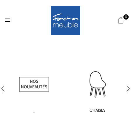
0
_
CHAISES